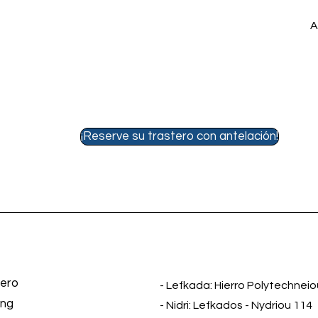
A
¡Reserve su trastero con antelación!
ero
- Lefkada: Hierro Polytechneio
ing
- Nidri: Lefkados - Nydriou 114