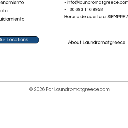
enamiento
-
info@laundromatgreece.co
- +30 693 116 9958
cto
Horario de apertura: SIEMPRE
uiciamiento
ur Locations
About Laundromatgreece
© 2026 Por Laundromatgreece.com