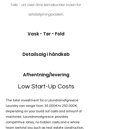
f.eks
.
ud
over dine kernekunder inden for
selvbetjeningsvaskeri.
Vask - Tør - Fold
Detailsalg i håndkøb
Afhentning/levering
Low Start-Up Costs
The total investment for a Laundromatgreece
Laundry can range from 35.000€ to 250.000€,
depending on your build out costs and amount of
machines. Laundromatgreece provides
competitive rates, no hidden costs and a whole
team behind you such as real estate construction,