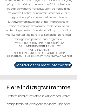
Vaskeriindustrien er en meget lukrativ industri, der gang
på gang har vist sig at være succesfuld. Nedenfor er
nogle af de vigtigste markedstal, som du måske finder
interessante. Her hos LaundromatGreece har vi, for at
bygge videre på succesen med denne allerede
lukrative forretning, fundet et hul i markedet og en
måde at imødekomme disse kunders behov på en
omkostningseffektiv måde. Hvis du vil i gang, men ikke
ved hvordan, så ring bare til os. Kom godt i gang med
vores gennemprøvede forretningsmodel
.
- VASKERIBRANCHEN HAR EN SUCCES PÅ 95%
- GENNEMSNITLIG RENTE PÅ 45% – 60%
INVESTERINGSAFKAST
- 90% AF KUNDERNE BLIR FASTGÅENDE KUNDER
- PENGESTRØMME MELLEM 55.000 € OG 450.000 € OM ÅRET
Kontakt os for mere information
Flere indtægtsstrømme
Fortsæt med at vækste din virksomhed ved at
drage fordel af yderligere servicemuligheder,