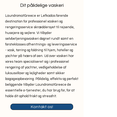
Dit pålidelige vaskeri
LaundromatGreece er Lefkadas førende
destination for professionel vaskeri og
rengøringsservice skræddersyet til rejsende,
husejere og sejlere. Vi tilbyder
selvbetjeningsvaskeri døgnet rundt samt en
førsteklasses afhentnings- og leveringsservice
- vask, tørring og foldning til hjem, hoteller og
yachter på tværs af øen. Ud over vaskeri har
vores team specialiseret sig i professionel
rengøring af yachter, vedligeholdelse af
luksusvillaer og lejligheder samt sikker
bagageopbevaring. Pålidelig, effektiv og perfekt
beliggende tilbyder LaundromatGreece de
essentielle ø-tjenester, du har brug for, for at
holde dit ophold friskt og stressfrit.
Kontakt os!