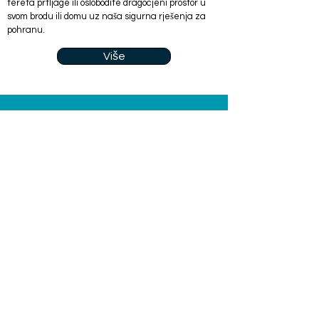
tereta prtljage ili oslobodite dragocjeni prostor u
svom brodu ili domu uz naša sigurna rješenja za
pohranu.
Više
Svjedočanstva
Brzo, profesionalno, super čisto i
ljubazno za vrlo poštenu cijenu!
Upravo ono što vam treba kao
superjahti. Iznimno smo
zadovoljni i nastavit ćemo
surađivati s
Laundromatgreece. Toplo
preporučujem svoj posadi jahte
da im povjere pranje rublja.
Patrick