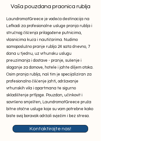
Vaša pouzdana praonica rublja
LaundromatGreece je vodeća destinacija na
Lefkadi za profesionalne usluge pranja rublja i
stručnog čišćenja prilagođene putnicima,
vlasnicima kuća i nautičarima. Nudimo
samoposlužno pranje rublja 24 sata dnevno, 7
dana u tjednu, uz vrhunsku uslugu
preuzimanja i dostave - pranje, sušenje i
slaganje za domove, hotele i jahte diljem otoka.
Osim pranja rublja, naš tim je specijaliziran za
profesionalno čišćenje jahti, održavanje
vrhunskih vila i apartmana te sigurno
skladištenje prtljage. Pouzdan, učinkovit i
savršeno smješten, LaundromatGreece pruža
bitne otočne usluge koje su vam potrebne kako
biste svoj boravak održali svježim i bez stresa.
Kontaktirajte nas!