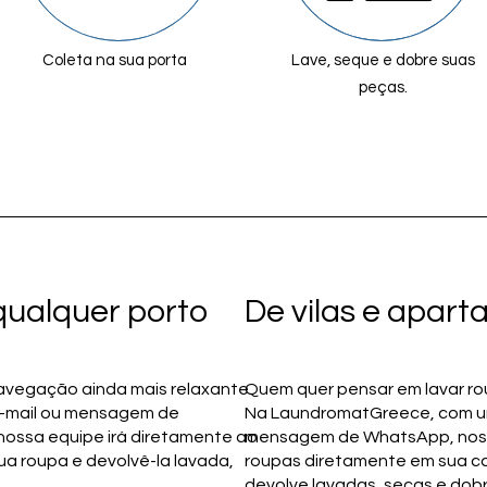
Coleta na sua porta
Lave, seque e dobre suas
peças.
qualquer porto
De vilas e apar
avegação ainda mais relaxante.
Quem quer pensar em lavar ro
e-mail ou mensagem de
Na LaundromatGreece, com uma
ossa equipe irá diretamente ao
mensagem de WhatsApp, noss
ua roupa e devolvê-la lavada,
roupas diretamente em sua c
devolve lavadas, secas e dob