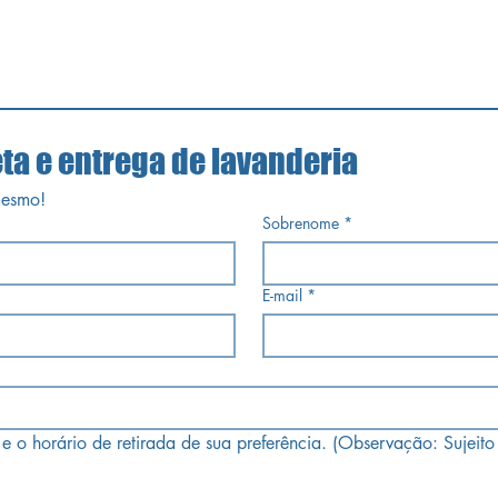
eta e entrega de lavanderia
mesmo!
Sobrenome
*
E-mail
*
 e o horário de retirada de sua preferência. (Observação: Sujeito 