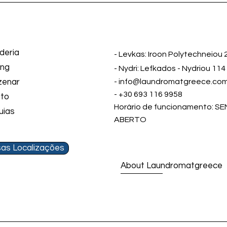
deria
- Levkas: Iroon Polytechneiou 
ing
- Nydri: Lefkados - Nydriou 114
zenar
-
info@laundromatgreece.co
- +30 693 116 9958
to
Horário de funcionamento: S
uias
ABERTO
as Localizações
About Laundromatgreece