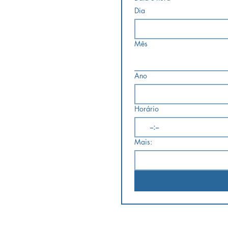
Dia
Mês
Ano
Horário
:
Mais: