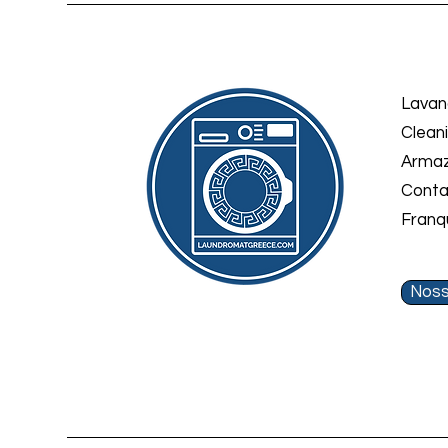
Lavan
Clean
Arma
Conta
Franq
Noss