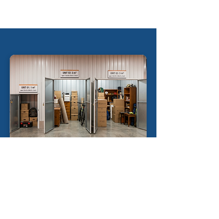
Дугорочно складиштење
Опције дугорочног складиштења
опремљене висококвалитетним