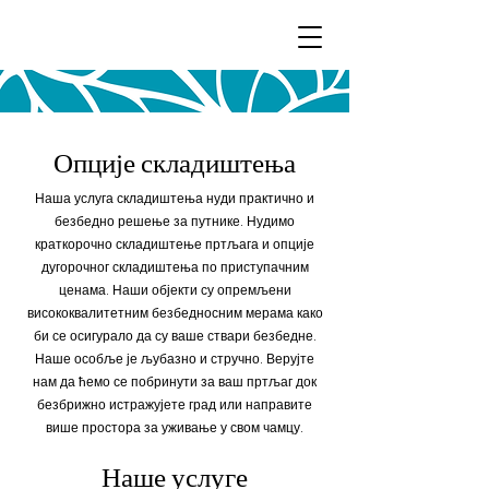
Опције складиштења
Наша услуга складиштења нуди практично и
безбедно решење за путнике. Нудимо
краткорочно складиштење пртљага и опције
дугорочног складиштења по приступачним
ценама. Наши објекти су опремљени
висококвалитетним безбедносним мерама како
би се осигурало да су ваше ствари безбедне.
Наше особље је љубазно и стручно. Верујте
нам да ћемо се побринути за ваш пртљаг док
безбрижно истражујете град или направите
више простора за уживање у свом чамцу.
Наше услуге