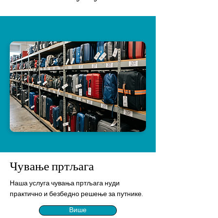
Чување пртљага
Наша услуга чувања пртљага нуди
практично и безбедно решење за путнике.
Више