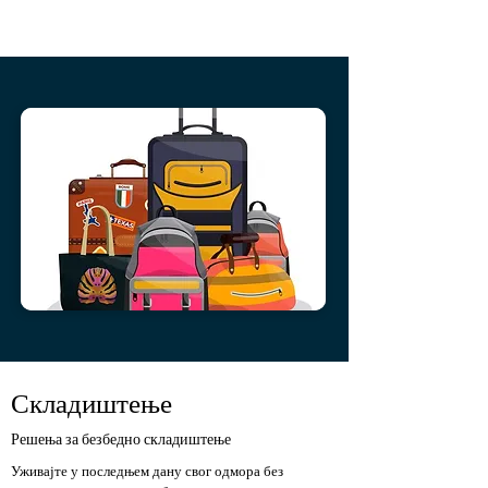
Складиштење
Решења за безбедно складиштење
Уживајте у последњем дану свог одмора без