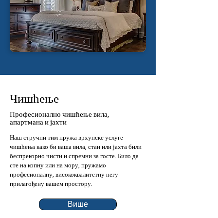
Чишћење
Професионално чишћење вила,
апартмана и јахти
Наш стручни тим пружа врхунске услуге
чишћења како би ваша вила, стан или јахта били
беспрекорно чисти и спремни за госте. Било да
сте на копну или на мору, пружамо
професионалну, висококвалитетну негу
прилагођену вашем простору.
Више