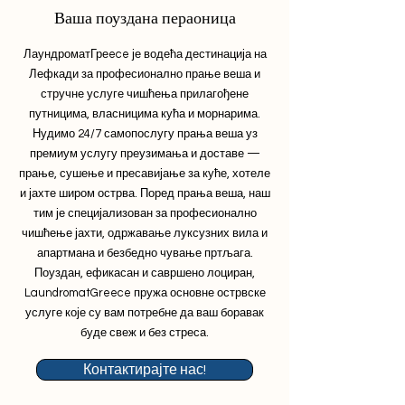
Ваша поуздана пераоница
ЛаундроматГреece је водећа дестинација на
Лефкади за професионално прање веша и
стручне услуге чишћења прилагођене
путницима, власницима кућа и морнарима.
Нудимо 24/7 самопослугу прања веша уз
премиум услугу преузимања и доставе —
прање, сушење и пресавијање за куће, хотеле
и јахте широм острва. Поред прања веша, наш
тим је специјализован за професионално
чишћење јахти, одржавање луксузних вила и
апартмана и безбедно чување пртљага.
Поуздан, ефикасан и савршено лоциран,
LaundromatGreece пружа основне острвске
услуге које су вам потребне да ваш боравак
буде свеж и без стреса.
Контактирајте нас!