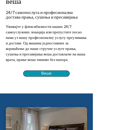
веша
24/7 самопослуга и професионална
достава прања, сушења и пресавијања
Уживајте у флексибилности наших 24/7
самоуслужних локација или препустите посао
нама уз нашу професионалну услугу преузимања
и доставе. Од машина једноставних за
коришћење до наше стручне услуге прања,
сушења и пресавијања веша достављене на ваша
врата, прање веша чинимо без напора.
Више