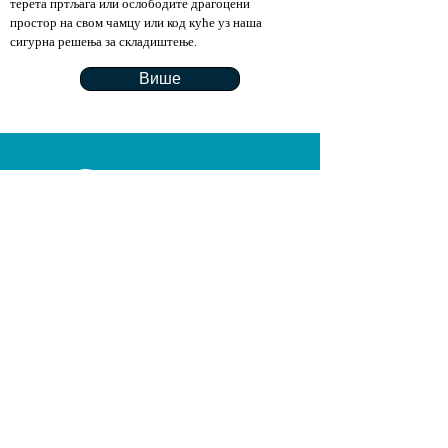
терета пртљага или ослободите драгоцени
простор на свом чамцу или код куће уз наша
сигурна решења за складиштење.
Више
Сведочанства
Брзо, професионално, изузетно
чисто и пријатељско по веома
повољној цени! Управо оно што
вам треба као суперјахти. Ми смо
изузетно задовољни и
наставићемо да сарађујемо са
Laundromatgreece. Топло
препоручујем свим посадама
јахти да им повере своје веш.
Патрик